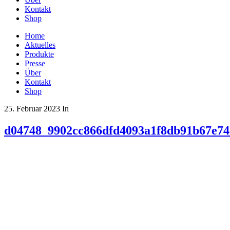
Kontakt
Shop
Home
Aktuelles
Produkte
Presse
Über
Kontakt
Shop
25. Februar 2023
In
d04748_9902cc866dfd4093a1f8db91b67e7