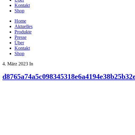
Kontakt
Shop
Home
Aktuelles
Produkte
Presse
Über
Kontakt
Shop
4. März 2023
In
d8765a74a5c098345318e6a4194e38b25b32e