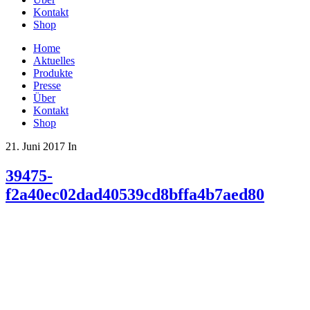
Kontakt
Shop
Home
Aktuelles
Produkte
Presse
Über
Kontakt
Shop
21. Juni 2017
In
39475-
f2a40ec02dad40539cd8bffa4b7aed80