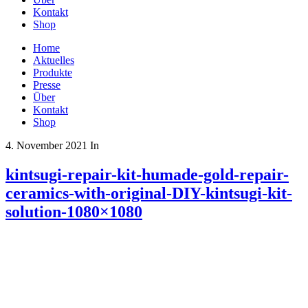
Kontakt
Shop
Home
Aktuelles
Produkte
Presse
Über
Kontakt
Shop
4. November 2021
In
kintsugi-repair-kit-humade-gold-repair-
ceramics-with-original-DIY-kintsugi-kit-
solution-1080×1080