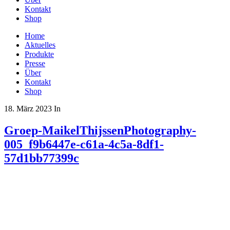
Kontakt
Shop
Home
Aktuelles
Produkte
Presse
Über
Kontakt
Shop
18. März 2023
In
Groep-MaikelThijssenPhotography-
005_f9b6447e-c61a-4c5a-8df1-
57d1bb77399c