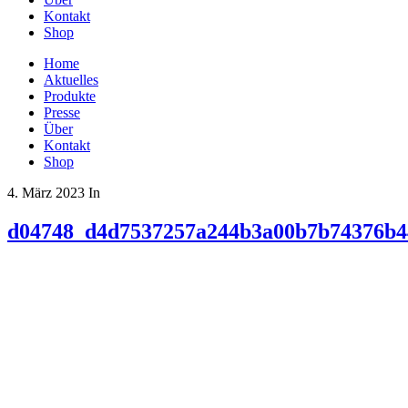
Kontakt
Shop
Home
Aktuelles
Produkte
Presse
Über
Kontakt
Shop
4. März 2023
In
d04748_d4d7537257a244b3a00b7b74376b