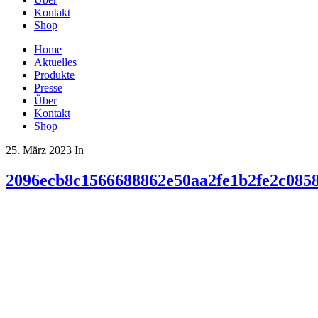
Kontakt
Shop
Home
Aktuelles
Produkte
Presse
Über
Kontakt
Shop
25. März 2023
In
2096ecb8c1566688862e50aa2fe1b2fe2c085