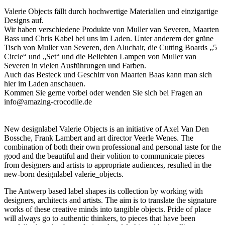
Valerie Objects fällt durch hochwertige Materialien und einzigartige
Designs auf.
Wir haben verschiedene Produkte von Muller van Severen, Maarten
Bass und Chris Kabel bei uns im Laden. Unter anderem der grüne
Tisch von Muller van Severen, den Aluchair, die Cutting Boards „5
Circle“ und „Set“ und die Beliebten Lampen von Muller van
Severen in vielen Ausführungen und Farben.
Auch das Besteck und Geschirr von Maarten Baas kann man sich
hier im Laden anschauen.
Kommen Sie gerne vorbei oder wenden Sie sich bei Fragen an
info@amazing-crocodile.de
New designlabel Valerie Objects is an initiative of Axel Van Den
Bossche, Frank Lambert and art director Veerle Wenes. The
combination of both their own professional and personal taste for the
good and the beautiful and their volition to communicate pieces
from designers and artists to appropriate audiences, resulted in the
new-born designlabel valerie_objects.
The Antwerp based label shapes its collection by working with
designers, architects and artists. The aim is to translate the signature
works of these creative minds into tangible objects. Pride of place
will always go to authentic thinkers, to pieces that have been