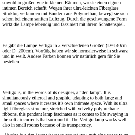
sowohl in großen wie in kleinen Räumen, wo sie einen eignen
intimen Bereich schafft. Wegen ihrer ultra-leichten Fiberglass
Struktur, verbunden mit Bändern aus Polyurethan, bewegt sie sich
schon bei einem sanften Luftzug. Durch die geschwungene Form
wirkt die Lampe lebendig und fasziniert mit ihrem Schattenspiel.
Es gibt die Lampe Vertigo in 2 verschiedenen Größen (D=140cm
oder D=200cm). Vorrätig haben wir sie normalerweise in schwarz
und in weiß. Andere Farben können wir natürlich gern für Sie
bestellen.
Vertigo is, in the words of its designer, a “den lamp”. It is
simultaneously ethereal and graphic, adapting to both large and
small spaces where it creates it’s own intimate space. With its ultra
light fibreglass structure, stretched with velvelty polyurethane
ribbons, this pendant lamp fascinates as it comes to life swaying in
the soft air currents that surround it. The Vertigo lamp works well
also in small rooms because of its transparency.