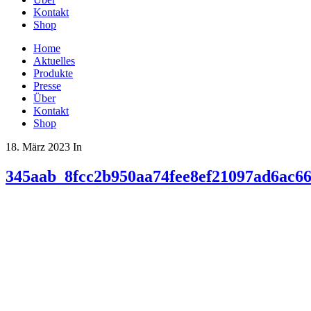
Kontakt
Shop
Home
Aktuelles
Produkte
Presse
Über
Kontakt
Shop
18. März 2023
In
345aab_8fcc2b950aa74fee8ef21097ad6ac6