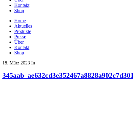
Kontakt
Shop
Home
Aktuelles
Produkte
Presse
Über
Kontakt
Shop
18. März 2023
In
345aab_ae632cd3e352467a8828a902c7d30