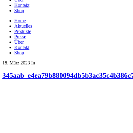
Kontakt
Shop
Home
Aktuelles
Produkte
Presse
Über
Kontakt
Shop
18. März 2023
In
345aab_e4ea79b880094db5b3ac35c4b386c