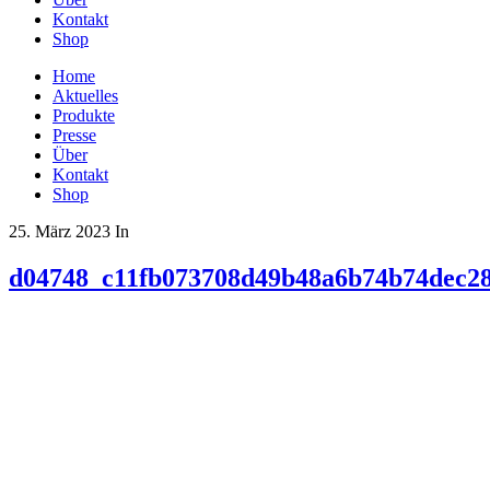
Kontakt
Shop
Home
Aktuelles
Produkte
Presse
Über
Kontakt
Shop
25. März 2023
In
d04748_c11fb073708d49b48a6b74b74dec2