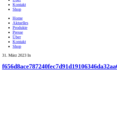
Kontakt
Shop
Home
Aktuelles
Produkte
Presse
Über
Kontakt
Shop
31. März 2023
In
f656d8ace787240fec7d91d19106346da32aa