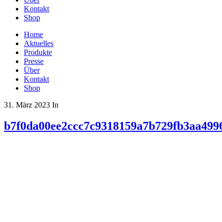
Kontakt
Shop
Home
Aktuelles
Produkte
Presse
Über
Kontakt
Shop
31. März 2023
In
b7f0da00ee2ccc7c9318159a7b729fb3aa499